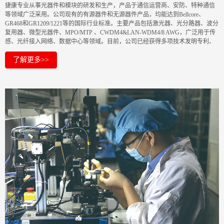
捷康专业从事光器件和模块的研发和生产，产品于通信运营商、安防、特种通信
等领域广泛采用。公司现有的有源器件和无源器件产品，均能达到Bellcore、
GR468和GR1209/1221等的国际行业标准。主要产品包括激光器、光分路器、波分
复用器、微型光器件、MPO/MTP 、CWDM4&LAN-WDM4/8 AWG，广泛用于传
感、光纤接入网络、数据中心等领域。目前，公司已经获得多项技术发明专利、
实用新型专利、软件著作权。安捷康将不断创新，提供更先进的光网络解决方
案！
了解更多>>