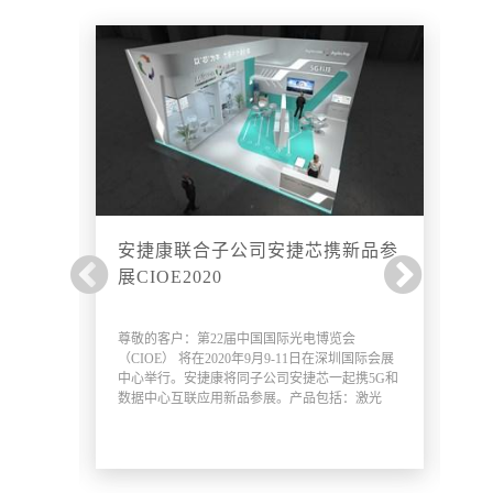
达51
安捷康联合子公司安捷芯携新品参
E
展CIOE2020
，未来五
尊敬的客户：第22届中国国际光电博览会
届
将增长
（CIOE） 将在2020年9月9-11日在深圳国际会展
2
年的51
中心举行。安捷康将同子公司安捷芯一起携5G和
的
。DCI
数据中心互联应用新品参展。产品包括：激光
所
路由技
器，TFF WDM模块，基于8英寸PLC晶圆/芯片技
佳
个网络
术的CWDM4,LAN-WDM4/8 Mux/Demux AWG组
司
传输、
件和DWDM 有热/无热 AWG模块产品。欢迎新老
A
，光传
顾客莅临我司展位8号馆8D22
D